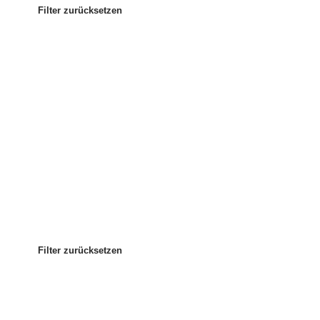
Filter zurücksetzen
Am beliebtesten
Sortieren nach:
:
Filter zurücksetzen
Filter zurücksetzen
Filter zurücksetzen