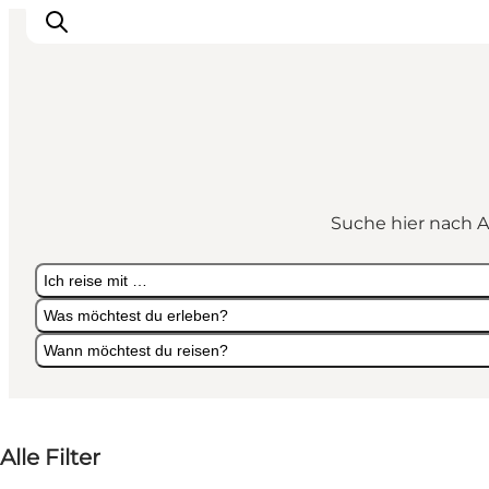
LEGOLAND® Billund Resort
Städte
Suche hier nach A
Erlebnisse
Unterkünfte
Ich reise mit …
Reiseplanung
Was möchtest du erleben?
Tickets
Wann möchtest du reisen?
Ich reise mit …
Was möchtest du erleben?
Wann möchtest du reisen?
Alle Filter