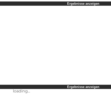
Zeitraum auswählen
Ergebnisse anzeigen
Kinder
Freunde
Mein Geschäft
Mein Partner
loading...
Mir selbst
Ergebnisse anzeigen
loading...
Ergebnisse anzeigen
loading...
Ergebnisse anzeigen
loading...