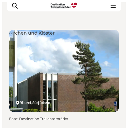
Kirchen und Klöster
LEGOLAND® Billund Resort
Städte
Erlebnisse
Unterkünfte
Reiseplanung
Tickets
Billund, Südjütland
Foto
:
Destination Trekantområdet