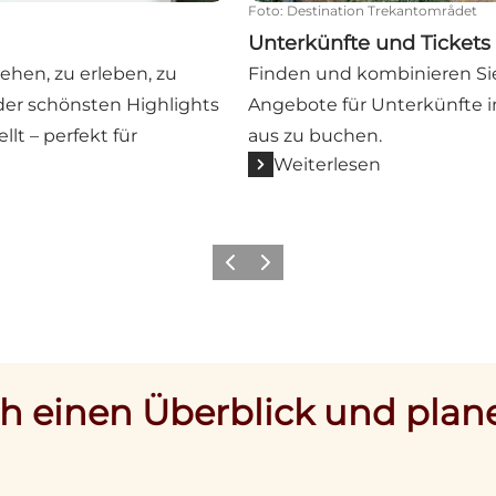
Foto
:
Destination Trekantområdet
Unterkünfte und Ticket
sehen, zu erleben, zu
Finden und kombinieren Sie 
er schönsten Highlights
Angebote für Unterkünfte i
lt – perfekt für
aus zu buchen.
Weiterlesen
Vorherige Folie
Nächste Folie
ch einen Überblick und plan