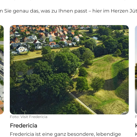
n Sie genau das, was zu Ihnen passt – hier im Herzen Jüt
Fredericia
Foto
:
Visit Fredericia
Fredericia
Fredericia ist eine ganz besondere, lebendige