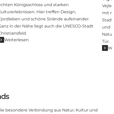
echten Königsschloss und starken
Vejle
Kulturerlebnissen. Hier treffen Design,
mit m
Fjordleben und schöne Strände aufeinander.
Stadt
Ganz in der Nähe liegt auch die UNESCO-Stadt
und K
Christiansfeld.
Natur
Weiterlesen
Tür.
We
nds
die besondere Verbindung aus Natur, Kultur und