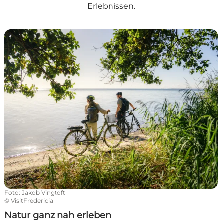
Erlebnissen.
Natur ganz nah erleben
Foto
:
Jakob Vingtoft
©
VisitFredericia
Natur ganz nah erleben