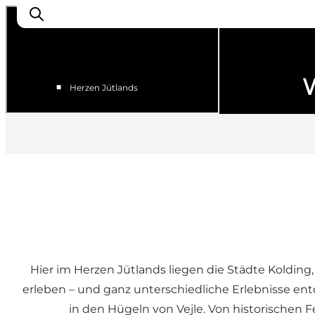
W
■
Herzen Jütlands
LEGOLAND® Billund Resort
Städte
Erlebnisse
Unterkünfte
Reiseplanung
Tickets
Hier im Herzen Jütlands liegen die Städte Kolding,
erleben – und ganz unterschiedliche Erlebnisse e
in den Hügeln von Vejle. Von historischen F