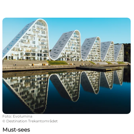
Must-sees
Foto
:
Evolumina
©
Destination Trekantområdet
Must-sees