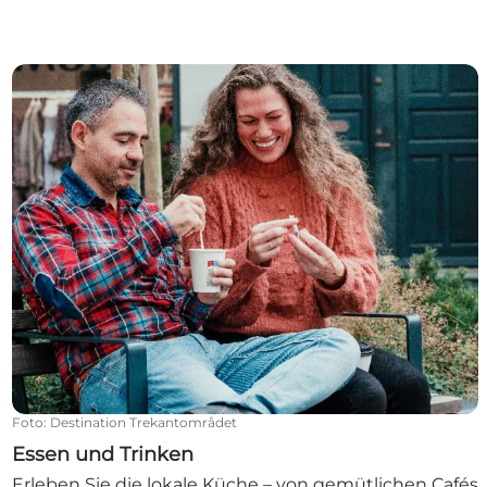
Essen und Trinken
Foto
:
Destination Trekantområdet
Essen und Trinken
Erleben Sie die lokale Küche – von gemütlichen Cafés