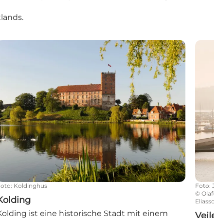
lands.
Kolding
Vejle
Foto
:
Koldinghus
Foto
:
J
©
Olafu
Kolding
Eliasso
Kolding ist eine historische Stadt mit einem
Vejle