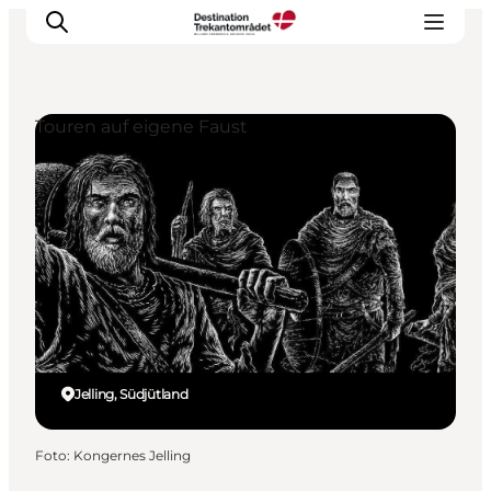
Touren auf eigene Faust
LEGOLAND® Billund Resort
Städte
Erlebnisse
Unterkünfte
Reiseplanung
Tickets
Jelling, Südjütland
Foto
:
Kongernes Jelling