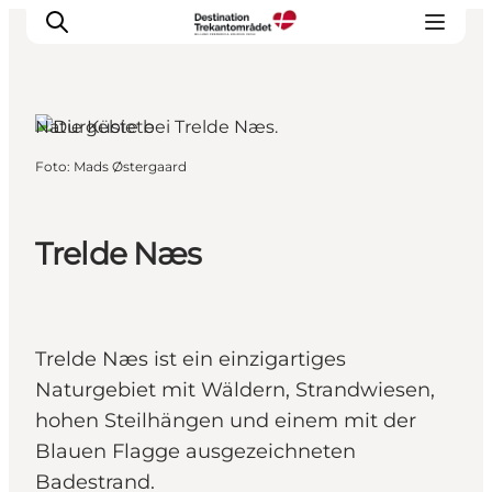
Naturgebiete
Foto
:
Mads Østergaard
LEGOLAND® Billund Resort
Städte
Erlebnisse
Trelde Næs
Unterkünfte
Reiseplanung
Tickets
Trelde Næs ist ein einzigartiges
Naturgebiet mit Wäldern, Strandwiesen,
hohen Steilhängen und einem mit der
Blauen Flagge ausgezeichneten
Badestrand.