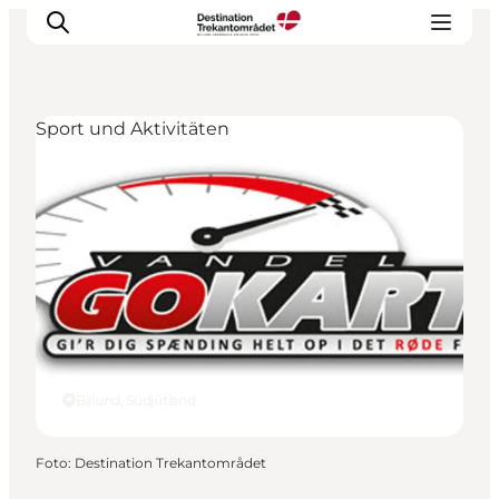
Sport und Aktivitäten
LEGOLAND® Billund Resort
Städte
Erlebnisse
Unterkünfte
Reiseplanung
Tickets
Billund, Südjütland
Foto
:
Destination Trekantområdet