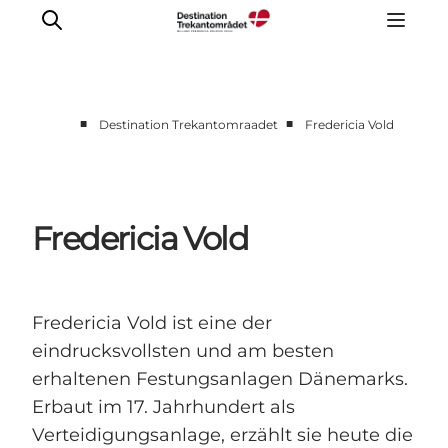
■
■
Destination Trekantomraadet
Fredericia Vold
LEGOLAND® Billund Resort
Städte
Erlebnisse
Fredericia Vold
Unterkünfte
Reiseplanung
Tickets
Fredericia Vold ist eine der
eindrucksvollsten und am besten
erhaltenen Festungsanlagen Dänemarks.
Erbaut im 17. Jahrhundert als
Verteidigungsanlage, erzählt sie heute die