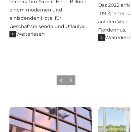
Terminal im Airport Hotel Billund –
Das 2022 erri
einem modernen und
109 Zimmer un
einladenden Hotel für
auf den Vejle 
Geschäftsreisende und Urlauber.
Fjordenhus.
Weiterlesen
Weiterlese
Vorherige Folie
Nächste Folie
Übernachten in Billund und Umgebung
Übernachten i