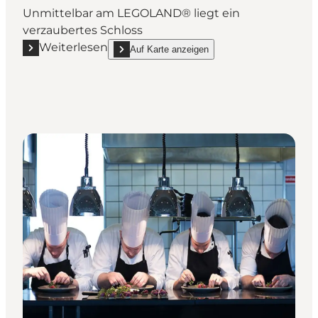
Unmittelbar am LEGOLAND® liegt ein
verzaubertes Schloss
Weiterlesen
Auf Karte anzeigen
Mehr erfahren "LEGOLAND Castle Hotel"
show LEGOLAND Castle Hotel on_map