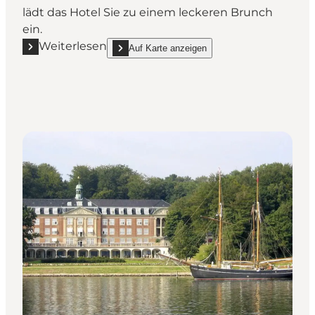
lädt das Hotel Sie zu einem leckeren Brunch
ein.
Weiterlesen
Auf Karte anzeigen
Mehr erfahren "Hotel Kolding - Modernes Hotel im 
show Hotel Kolding - Modernes Hotel im Zentrum