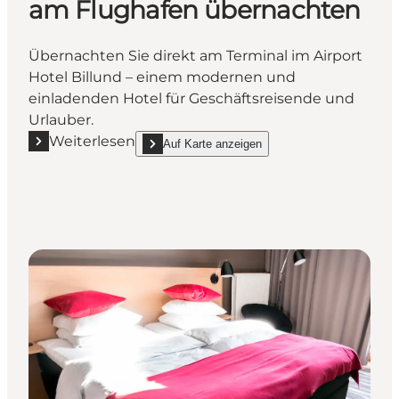
am Flughafen übernachten
Übernachten Sie direkt am Terminal im Airport
Hotel Billund – einem modernen und
einladenden Hotel für Geschäftsreisende und
Urlauber.
Weiterlesen
Auf Karte anzeigen
Mehr erfahren "Airport Hotel Billund | Direkt am F
show Airport Hotel Billund | Direkt 