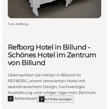
Foto
:
Refborg
Refborg Hotel in Billund -
Schönes Hotel im Zentrum
von Billund
Übernachten Sie mitten in Billund im
REFBORG, einem renovierten Hotel mit
skandinavischem Design, hochwertiger
Ausstattung und ruhiger Lage trotz Zentrum.
Weiterlesen
Auf Karte anzeigen
Mehr erfahren "Refborg Hotel in Billund - Schönes 
show Refborg Hotel in Billund - Schönes Hotel i