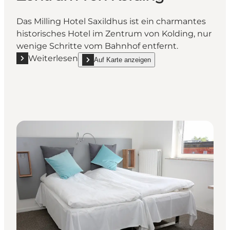
Das Milling Hotel Saxildhus ist ein charmantes
historisches Hotel im Zentrum von Kolding, nur
wenige Schritte vom Bahnhof entfernt.
Weiterlesen
Auf Karte anzeigen
Mehr erfahren "Milling Hotel Saxildhus - Charmante
show Milling Hotel Saxildhus - Charmantes Hote