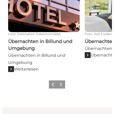
Foto
:
Destination Trekantområdet
Foto
:
Visit Frederic
Übernachten in Billund und
Übernachten 
Umgebung
Übernachten i
Übernachte
Übernachten in Billund und
Umgebung
Weiterlesen
Vorherige Folie
Nächste Folie