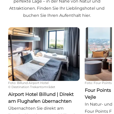
perfekte Lage – in der Nähe von Natur und
Attraktionen. Finden Sie Ihr Lieblingshotel und
buchen Sie Ihren Aufenthalt hier.
Airport Hotel Billund | Direkt am Flughafen überna
Four Points Fl
Foto
:
Billund Airport Hotel
Foto
:
Four Points F
©
Destination Trekantområdet
Four Points 
Airport Hotel Billund | Direkt
Vejle
am Flughafen übernachten
In Natur- und 
Übernachten Sie direkt am
Four Points Fl