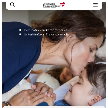
■
Destination Trekantomraadet
■
Unterkünfte in Trekantområdet
LEGOLAND® Billund Resort
Städte
Erlebnisse
Unterkünfte
Reiseplanung
Tickets