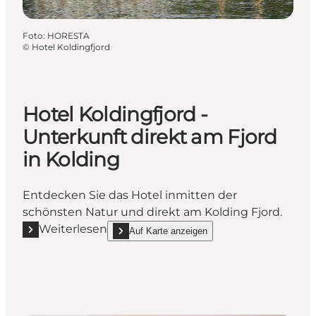
Foto
:
HORESTA
©
Hotel Koldingfjord
Hotel Koldingfjord -
Unterkunft direkt am Fjord
in Kolding
Entdecken Sie das Hotel inmitten der
schönsten Natur und direkt am Kolding Fjord.
Weiterlesen
Auf Karte anzeigen
Mehr erfahren "Hotel Koldingfjord - Unterkunft direk
show Hotel Koldingfjord - Unterkunft direkt am Fj