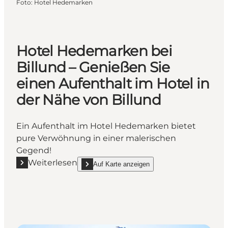
Foto
:
Hotel Hedemarken
Hotel Hedemarken bei
Billund – Genießen Sie
einen Aufenthalt im Hotel in
der Nähe von Billund
Ein Aufenthalt im Hotel Hedemarken bietet
pure Verwöhnung in einer malerischen
Gegend!
Weiterlesen
Auf Karte anzeigen
Mehr erfahren "Hotel Hedemarken bei Billund – Geni
show Hotel Hedemarken bei Billund – Genießen Si