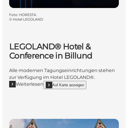
Foto
:
HORESTA
©
Hotel LEGOLAND
LEGOLAND® Hotel &
Conference in Billund
Alle modernen Tagungseinrichtungen stehen
zur Verfügung im Hotel LEGOLAND®.
Weiterlesen
Auf Karte anzeigen
Mehr erfahren "LEGOLAND® Hotel & Conference in B
show LEGOLAND® Hotel & Conference in Billun