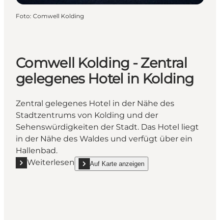
Foto
:
Comwell Kolding
Comwell Kolding - Zentral
gelegenes Hotel in Kolding
Zentral gelegenes Hotel in der Nähe des
Stadtzentrums von Kolding und der
Sehenswürdigkeiten der Stadt. Das Hotel liegt
in der Nähe des Waldes und verfügt über ein
Hallenbad.
Weiterlesen
Auf Karte anzeigen
Mehr erfahren "Comwell Kolding - Zentral gelegenes
show Comwell Kolding - Zentral gelegenes Hotel 