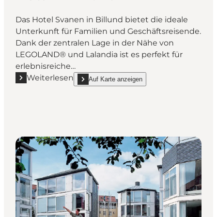
Das Hotel Svanen in Billund bietet die ideale
Unterkunft für Familien und Geschäftsreisende.
Dank der zentralen Lage in der Nähe von
LEGOLAND® und Lalandia ist es perfekt für
erlebnisreiche…
Weiterlesen
Auf Karte anzeigen
Mehr erfahren "Hotel Svanen - Schönes Hotel in Bill
show Hotel Svanen - Schönes Hotel in Billund o