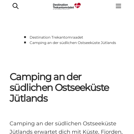
■
Destination Trekantomraadet
■
Camping an der südlichen Ostseeküste Jütlands
LEGOLAND® Billund Resort
Städte
Erlebnisse
Camping an der
Unterkünfte
Reiseplanung
südlichen Ostseeküste
Tickets
Jütlands
Camping an der südlichen Ostseeküste
Jütlands erwartet dich mit Küste, Fjorden,