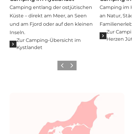
Camping entlang der ostjütischen
Camping im He
Küste – direkt am Meer, an Seen
an Natur, Stä
und am Fjord oder auf den kleinen
Familienerleb
Zur Campin
Inseln.
Herzen Jüt
Zur Camping-Übersicht im
Kystlandet
Vorherige Folie
Nächste Folie
Südostjütland entdecken