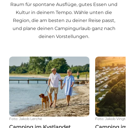
Raum für spontane Ausflüge, gutes Essen und
Kultur in deinem Tempo. Wähle unten die
Region, die am besten zu deiner Reise passt,
und plane deinen Campingurlaub ganz nach
deinen Vorstellungen.
Camping im Kystlandet
Camping im H
Foto
:
Jakob Lerche
Foto
:
Jakob Vingto
Camping im Kystlandet
Camping im 