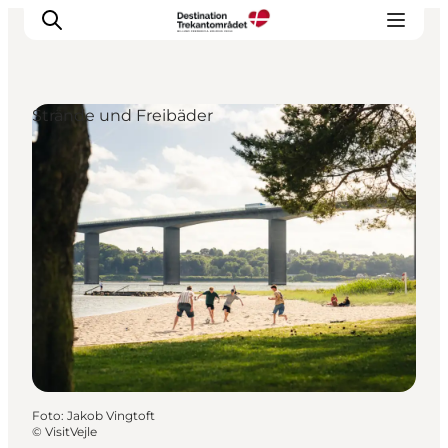
Strände und Freibäder
LEGOLAND® Billund Resort
Städte
Erlebnisse
Unterkünfte
Reiseplanung
Tickets
Foto
:
Jakob Vingtoft
©
VisitVejle