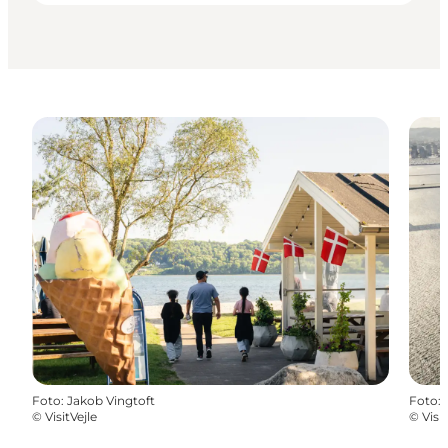
Foto
:
Jakob Vingtoft
Foto
:
©
VisitVejle
©
Visit