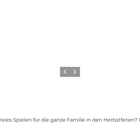
Vorherige Folie
Nächste Folie
d freies Spielen für die ganze Familie in den Herbstfer