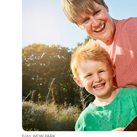
Foto
:
WOW PARK