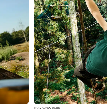
Foto
:
WOW PARK