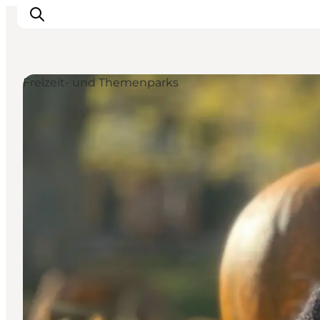
Freizeit- und Themenparks
LEGOLAND® Billund Resort
Städte
Erlebnisse
Unterkünfte
Reiseplanung
Tickets