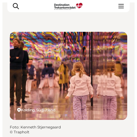
Museen
LEGOLAND® Billund Resort
Städte
Erlebnisse
Unterkünfte
Reiseplanung
Tickets
Kolding, Südjütland
Foto
:
Kenneth Stjernegaard
©
Trapholt