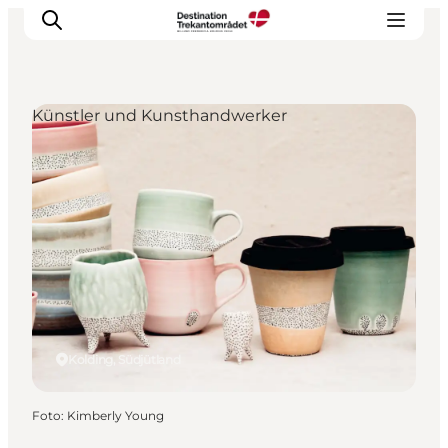
Künstler und Kunsthandwerker
LEGOLAND® Billund Resort
Städte
Erlebnisse
Unterkünfte
Reiseplanung
Tickets
Kolding, Südjütland
Foto
:
Kimberly Young