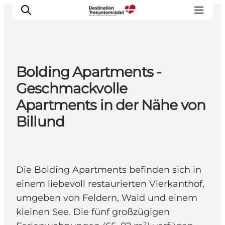
Bolding Apartments -
LEGOLAND® Billund Resort
Geschmackvolle
Städte
Apartments in der Nähe von
Erlebnisse
Billund
Unterkünfte
Reiseplanung
Tickets
Die Bolding Apartments befinden sich in
einem liebevoll restaurierten Vierkanthof,
umgeben von Feldern, Wald und einem
kleinen See. Die fünf großzügigen