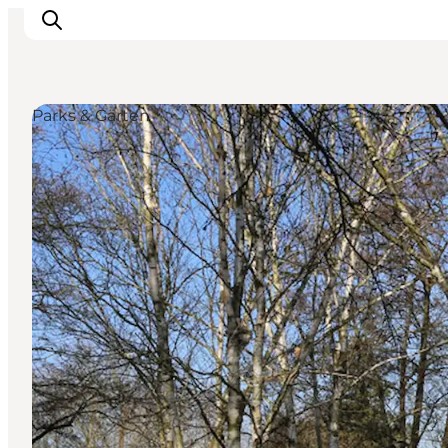
Parks & Gärten
LEGOLAND® Billund Resort
Städte
Erlebnisse
Unterkünfte
Reiseplanung
Tickets