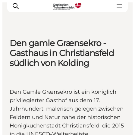
Den gamle Grænsekro -
LEGOLAND® Billund Resort
Gasthaus in Christiansfeld
Städte
südlich von Kolding
Erlebnisse
Unterkünfte
Reiseplanung
Den Gamle Grænsekro ist ein königlich
Tickets
privilegierter Gasthof aus dem 17.
Jahrhundert, malerisch gelegen zwischen
Feldern und Natur nahe der historischen
Honigkuchenstadt Christiansfeld, die 2015
in die UNESCO-Welterbeliste