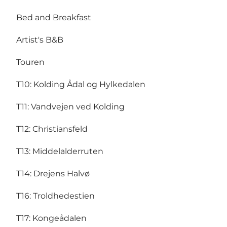
Bed and Breakfast
Artist's B&B
Touren
T10:
Kolding Ådal og Hylkedalen
T11:
Vandvejen ved Kolding
T12:
Christiansfeld
T13:
Middelalderruten
T14:
Drejens Halvø
T16:
Troldhedestien
T17:
Kongeådalen