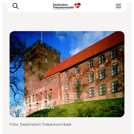
Touren auf eigene Faust
LEGOLAND® Billund Resort
Städte
Erlebnisse
Unterkünfte
Reiseplanung
Tickets
Kolding, Südjütland
Foto
:
Destination Trekantområdet