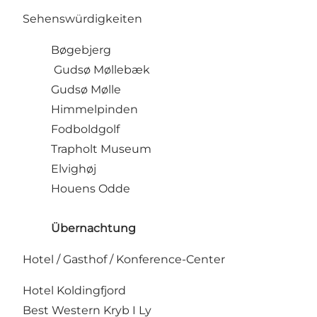
Sehenswürdigkeiten
Bøgebjerg
Gudsø Møllebæk
Gudsø Mølle
Himmelpinden
Fodboldgolf
Trapholt Museum
Elvighøj
Houens Odde
Übernachtung
Hotel / Gasthof / Konference-Center
Hotel Koldingfjord
Best Western Kryb I Ly