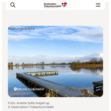
Naturgebiete
LEGOLAND® Billund Resort
Städte
Erlebnisse
Unterkünfte
Reiseplanung
Tickets
Billund, Südjütland
Foto
:
Anette Sofia Svejstrup
©
Destination Trekantområdet