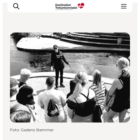
Sightseeing und Führungen
LEGOLAND® Billund Resort
Städte
Erlebnisse
Unterkünfte
Reiseplanung
Tickets
Foto
:
Gadens Stemmer