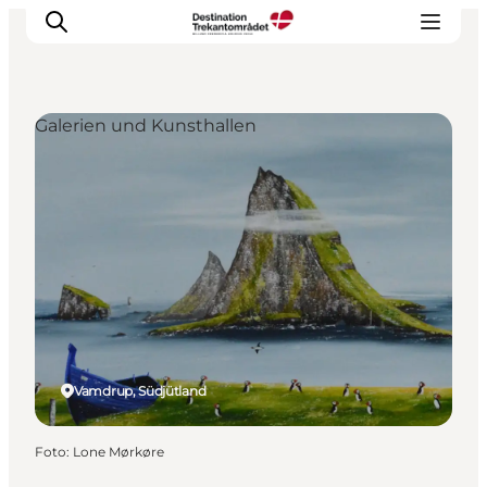
Galerien und Kunsthallen
LEGOLAND® Billund Resort
Städte
Erlebnisse
Unterkünfte
Reiseplanung
Tickets
Vamdrup, Südjütland
Foto
:
Lone Mørkøre