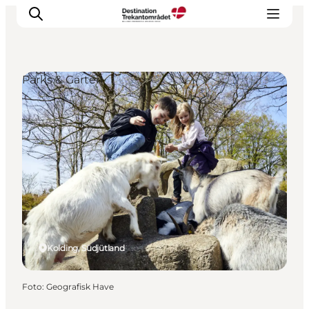
Parks & Gärten
LEGOLAND® Billund Resort
Städte
Erlebnisse
Unterkünfte
Reiseplanung
Tickets
Kolding, Südjütland
Foto
:
Geografisk Have