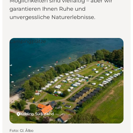
Möglichkeiten sind vielfältig – aber wir
garantieren Ihnen Ruhe und
unvergessliche Naturerlebnisse.
Campingplätze
Kolding, Südjütland
Foto
:
Gl. Ålbo