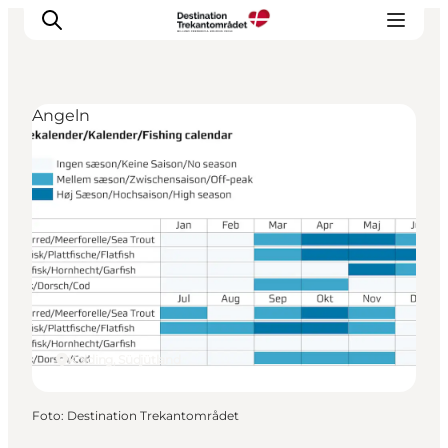
Angeln
LEGOLAND® Billund Resort
Städte
Erlebnisse
Unterkünfte
Reiseplanung
Tickets
Kolding, Südjütland
Foto
:
Destination Trekantområdet