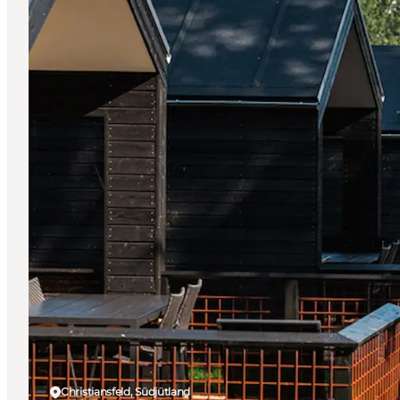
Christiansfeld, Südjütland