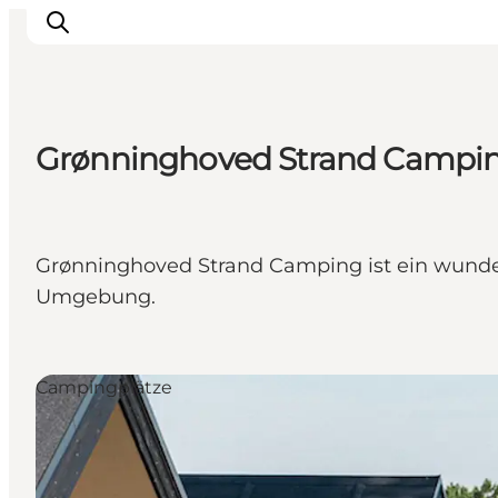
Grønninghoved Strand Camping
LEGOLAND® Billund Resort
Städte
Erlebnisse
Grønninghoved Strand Camping ist ein wunder
Unterkünfte
Umgebung.
Reiseplanung
Tickets
Campingplätze