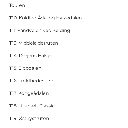
Touren
T10:
Kolding Ådal og Hylkedalen
T11:
Vandvejen ved Kolding
T13:
Middelalderruten
T14:
Drejens Halvø
T15:
Elbodalen
T16:
Troldhedestien
T17:
Kongeådalen
T18:
Lillebælt Classic
T19:
Østkystruten