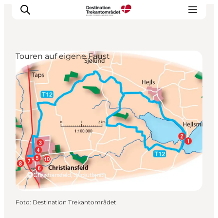
Touren auf eigene Faust
LEGOLAND® Billund Resort
Städte
Erlebnisse
Unterkünfte
Reiseplanung
Tickets
Christiansfeld, Südjütland
Foto
:
Destination Trekantområdet