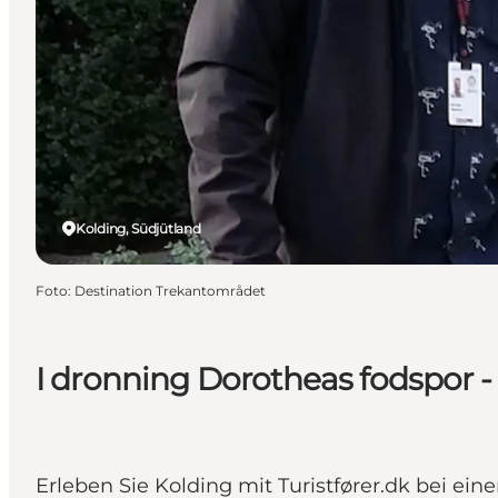
Kolding, Südjütland
Foto
:
Destination Trekantområdet
I dronning Dorotheas fodspor -
Erleben Sie Kolding mit Turistfører.dk bei ei