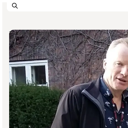
Touren auf eigene Faust
LEGOLAND® Billund Resort
Städte
Erlebnisse
Unterkünfte
Reiseplanung
Tickets