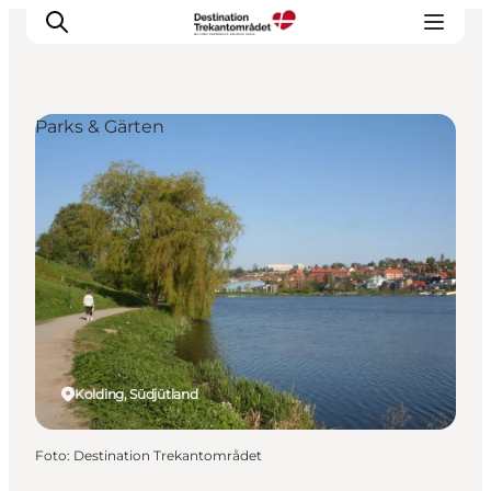
Parks & Gärten
LEGOLAND® Billund Resort
Städte
Erlebnisse
Unterkünfte
Reiseplanung
Tickets
Kolding, Südjütland
Foto
:
Destination Trekantområdet