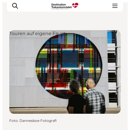
Touren auf eigene Faust
LEGOLAND® Billund Resort
Städte
Erlebnisse
Unterkünfte
Reiseplanung
Tickets
Foto
:
Dannesboe Fotografi