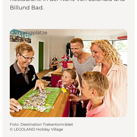
Billund Bad.
Campingplätze
Billund, Südjütland
Foto
:
Destination Trekantområdet
©
LEGOLAND Holiday Village