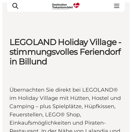
LEGOLAND Holiday Village -
LEGOLAND® Billund Resort
stimmungsvolles Feriendorf
Städte
in Billund
Erlebnisse
Unterkünfte
Reiseplanung
Übernachten Sie direkt bei LEGOLAND®
Tickets
im Holiday Village mit Hütten, Hostel und
Camping – plus Spielplätze, Hüpfkissen,
Feuerstellen, LEGO® Shop,
Einkaufsmöglichkeiten und Piraten-
Restaurant. In der Nähe von Lalandia und