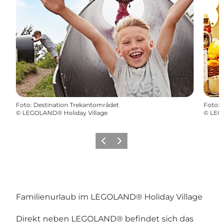
Foto
:
Destination Trekantområdet
Foto
:
©
LEGOLAND® Holiday Village
©
LEG
Vorherige Folie
Nächste Folie
Familienurlaub im LEGOLAND® Holiday Village
Direkt neben LEGOLAND® befindet sich das