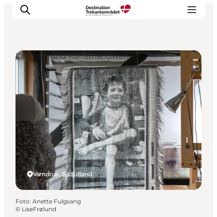
Künstler und Kunsthandwerker
LEGOLAND® Billund Resort
Städte
Erlebnisse
Unterkünfte
Reiseplanung
Tickets
Vamdrup, Südjütland
Foto
:
Anette Fulgsang
©
LiseFrølund