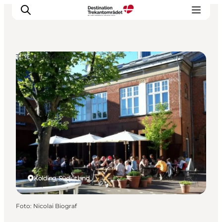
Theater/Kinos
LEGOLAND® Billund Resort
Städte
Erlebnisse
Unterkünfte
Reiseplanung
Tickets
Kolding, Südjütland
Foto
:
Nicolai Biograf