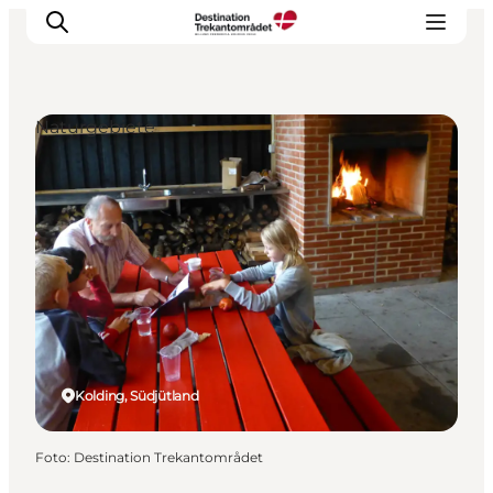
Naturgebiete
LEGOLAND® Billund Resort
Städte
Erlebnisse
Unterkünfte
Reiseplanung
Tickets
Kolding, Südjütland
Foto
:
Destination Trekantområdet