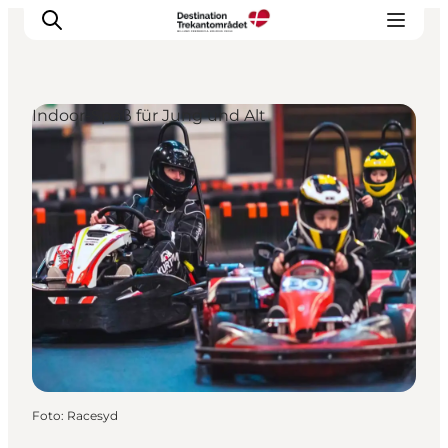
Indoor-Spaß für Jung und Alt
LEGOLAND® Billund Resort
Städte
Erlebnisse
Unterkünfte
Reiseplanung
Tickets
Foto
:
Racesyd