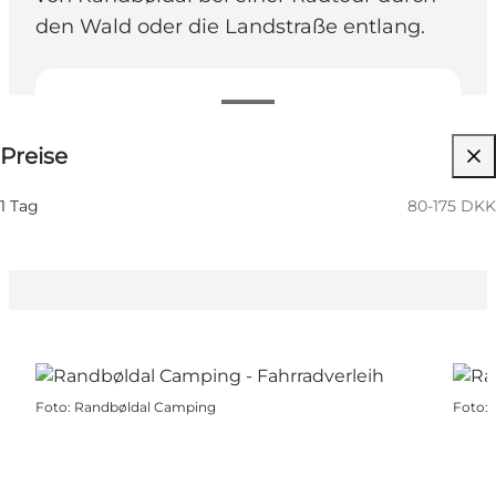
den Wald oder die Landstraße entlang.
80-175 DKK
Preise
Website besuchen
Kinder, Freunde, Mein Partner, Mir selbst
1 Tag
80-175 DKK
Foto
:
Randbøldal Camping
Foto
: