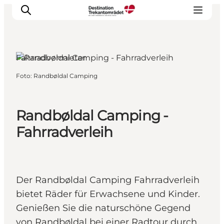
Fahrradvermieter
Foto
:
Randbøldal Camping
LEGOLAND® Billund Resort
Städte
Erlebnisse
Randbøldal Camping -
Unterkünfte
Fahrradverleih
Reiseplanung
Tickets
Der Randbøldal Camping Fahrradverleih
bietet Räder für Erwachsene und Kinder.
Genießen Sie die naturschöne Gegend
von Randbøldal bei einer Radtour durch