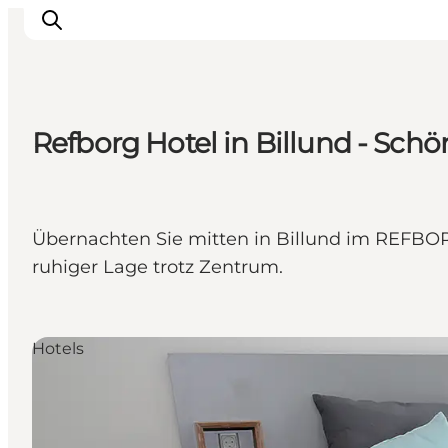
Refborg Hotel in Billund - Sch
LEGOLAND® Billund Resort
Städte
Erlebnisse
Übernachten Sie mitten in Billund im REFBO
Unterkünfte
ruhiger Lage trotz Zentrum.
Reiseplanung
Tickets
Hotels