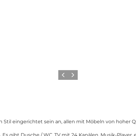
Vorherige Folie
Nächste Folie
til eingerichtet sein an, allen mit Möbeln von hoher Qu
. Es gibt Dusche / WC, TV mit 24 Kanälen, Musik-Player