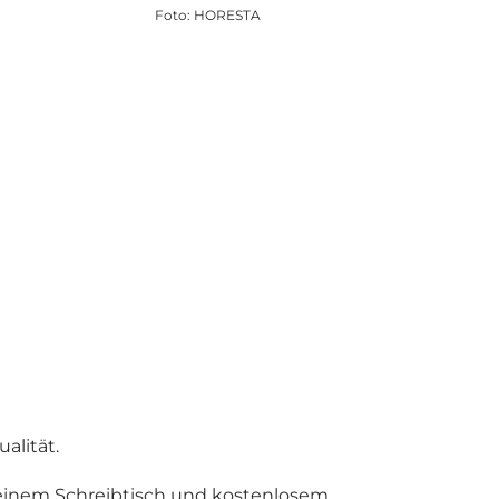
Foto
:
HORESTA
alität.
, einem Schreibtisch und kostenlosem