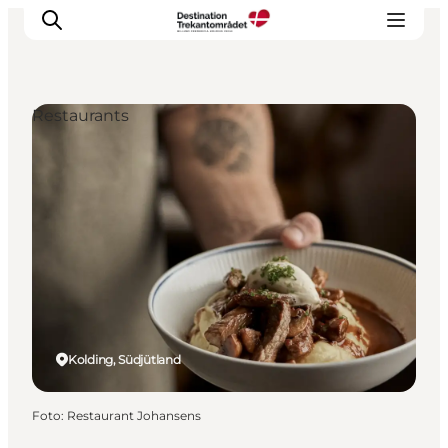
Restaurants
LEGOLAND® Billund Resort
Städte
Erlebnisse
Unterkünfte
Reiseplanung
Tickets
Kolding, Südjütland
Foto
:
Restaurant Johansens