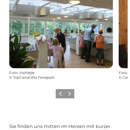
Foto
:
VisitVejle
Foto
:
©
TopCamp Riis Feriepark
©
Cee
Vorherige Folie
Nächste Folie
Sie finden uns mitten im Herzen mit kurzer