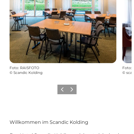
Foto
:
RAISFOTO
Foto
:
©
Scandic Kolding
©
scan
Vorherige Folie
Nächste Folie
Willkommen im Scandic Kolding