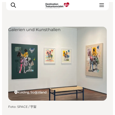
Galerien und Kunsthallen
LEGOLAND® Billund Resort
Städte
Erlebnisse
Unterkünfte
Reiseplanung
Tickets
Kolding, Südjütland
Foto
:
SPACE / 宇宙