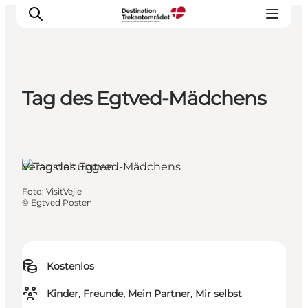
Tag des Egtved-Mädchens
LEGOLAND® Billund Resort
Städte
Erlebnisse
Veranstaltungen
Unterkünfte
Reiseplanung
Foto
:
VisitVejle
©
Egtved Posten
Tickets
Kostenlos
Kinder, Freunde, Mein Partner, Mir selbst