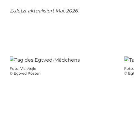
Zuletzt aktualisiert Mai, 2026.
Foto
:
VisitVejle
Foto
:
©
Egtved Posten
©
Egt