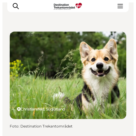
Naturgebiete
LEGOLAND® Billund Resort
Städte
Erlebnisse
Unterkünfte
Reiseplanung
Tickets
Christiansfeld, Südjütland
Foto
:
Destination Trekantområdet