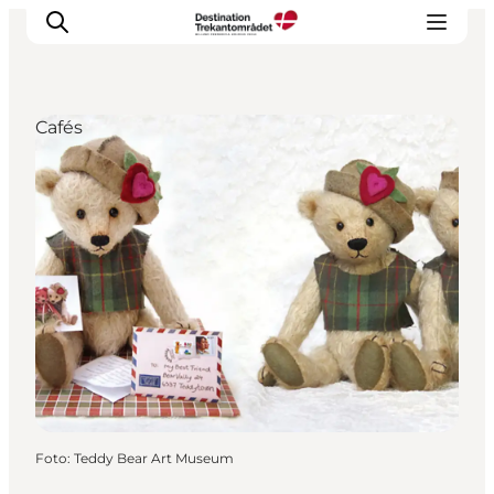
Cafés
LEGOLAND® Billund Resort
Städte
Erlebnisse
Unterkünfte
Reiseplanung
Tickets
Foto
:
Teddy Bear Art Museum