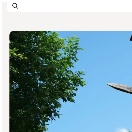
Museen
LEGOLAND® Billund Resort
Städte
Erlebnisse
Unterkünfte
Reiseplanung
Tickets