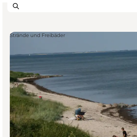
Strände und Freibäder
LEGOLAND® Billund Resort
Städte
Erlebnisse
Unterkünfte
Reiseplanung
Tickets