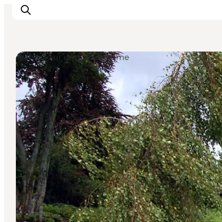
Architektur und Stadträume
LEGOLAND® Billund Resort
Städte
Erlebnisse
Unterkünfte
Reiseplanung
Tickets