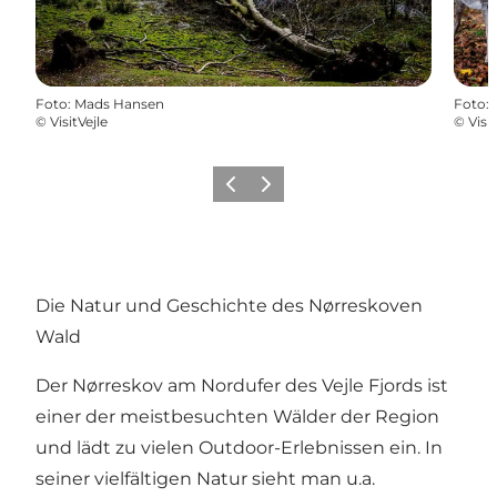
Foto
:
Mads Hansen
Foto
:
©
VisitVejle
©
Visit
Vorherige Folie
Nächste Folie
Die Natur und Geschichte des Nørreskoven
Wald
Der Nørreskov am Nordufer des Vejle Fjords ist
einer der meistbesuchten Wälder der Region
und lädt zu vielen Outdoor-Erlebnissen ein. In
seiner vielfältigen Natur sieht man u.a.