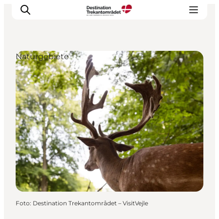
Naturgebiete
LEGOLAND® Billund Resort
Städte
Erlebnisse
Unterkünfte
Reiseplanung
Tickets
Foto
:
Destination Trekantområdet – VisitVejle