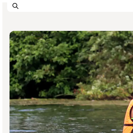
Sport und Aktivitäten
LEGOLAND® Billund Resort
Städte
Erlebnisse
Unterkünfte
Reiseplanung
Tickets