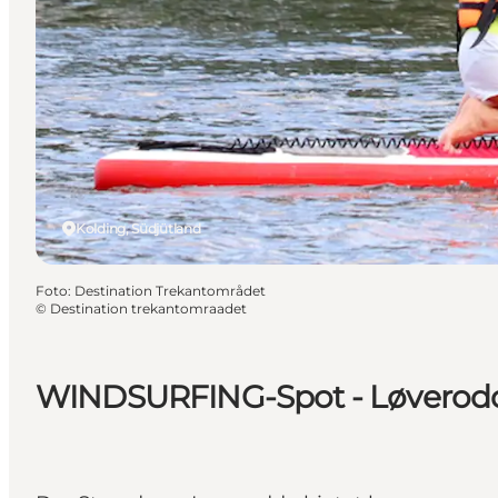
Kolding, Südjütland
Foto
:
Destination Trekantområdet
©
Destination trekantomraadet
WINDSURFING-Spot - Løverodde