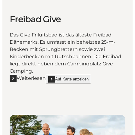
Freibad Give
Das Give Friluftsbad ist das älteste Freibad
Dänemarks. Es umfasst ein beheiztes 25-m-
Becken mit Sprungbrettern sowie zwei
Kinderbecken mit Rutschbahnen. Die Freibad
liegt direkt neben dem Campingplatz Give
Camping.
Weiterlesen
Auf Karte anzeigen
Mehr erfahren "Freibad Give"
show Freibad Give on_map