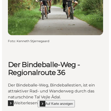
Foto
:
Kenneth Stjernegaard
Der Bindeballe-Weg -
Regionalroute 36
Der Bindeballe-Weg, Bindeballestien, ist ein
attraktiver Rad- und Wanderweg durch das
naturschöne Tal Vejle Ådal.
Weiterlesen
Auf Karte anzeigen
Mehr erfahren "Der Bindeballe-Weg - Regionalroute
show Der Bindeballe-Weg - Regionalroute 36 on_