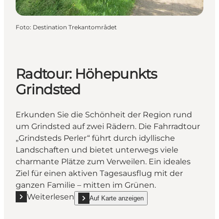
Foto
:
Destination Trekantområdet
Radtour: Höhepunkts
Grindsted
Erkunden Sie die Schönheit der Region rund
um Grindsted auf zwei Rädern. Die Fahrradtour
„Grindsteds Perler“ führt durch idyllische
Landschaften und bietet unterwegs viele
charmante Plätze zum Verweilen. Ein ideales
Ziel für einen aktiven Tagesausflug mit der
ganzen Familie – mitten im Grünen.
Weiterlesen
Auf Karte anzeigen
Mehr erfahren "Radtour: Höhepunkts Grindsted"
show Radtour: Höhepunkts Grindsted on_map