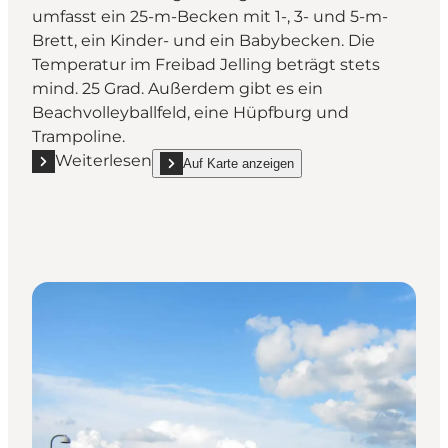
umfasst ein 25-m-Becken mit 1-, 3- und 5-m-
Brett, ein Kinder- und ein Babybecken. Die
Temperatur im Freibad Jelling beträgt stets
mind. 25 Grad. Außerdem gibt es ein
Beachvolleyballfeld, eine Hüpfburg und
Trampoline.
Weiterlesen
Auf Karte anzeigen
Mehr erfahren "Freibad Jelling"
show Freibad Jelling on_map