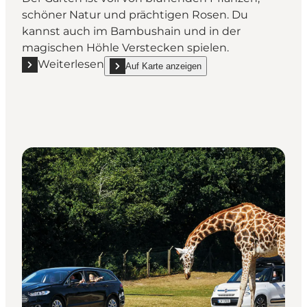
schöner Natur und prächtigen Rosen. Du
kannst auch im Bambushain und in der
magischen Höhle Verstecken spielen.
Weiterlesen
Auf Karte anzeigen
Mehr erfahren "Geografisk Have im Kolding – Entdec
show Geografisk Have im Kolding – Entdecken Si