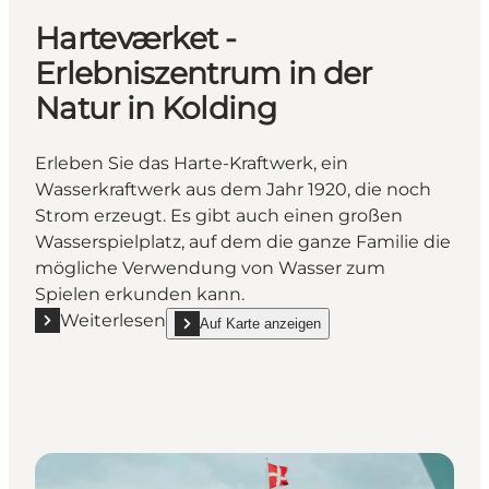
Harteværket -
Erlebniszentrum in der
Natur in Kolding
Erleben Sie das Harte-Kraftwerk, ein
Wasserkraftwerk aus dem Jahr 1920, die noch
Strom erzeugt. Es gibt auch einen großen
Wasserspielplatz, auf dem die ganze Familie die
mögliche Verwendung von Wasser zum
Spielen erkunden kann.
Weiterlesen
Auf Karte anzeigen
Mehr erfahren "Harteværket - Erlebniszentrum in de
show Harteværket - Erlebniszentrum in der Natur