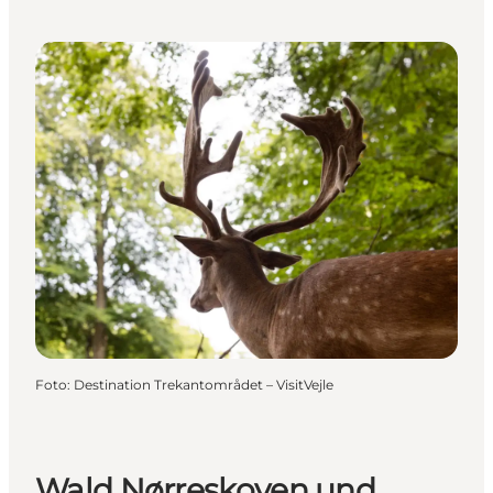
Foto
:
Destination Trekantområdet – VisitVejle
Wald Nørreskoven und