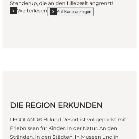
Stenderup, die an den Lillebælt angrenzt!
Weiterlesen
Auf Karte anzeigen
Mehr erfahren "Vandvejen ved Kolding - Route T11 -
show Vandvejen ved Kolding - Route T11 - Fahrr
DIE REGION ERKUNDEN
LEGOLAND® Billund Resort ist vollgepackt mit
Erlebnissen für Kinder. In der Natur. An den
Stränden. In den Städten. In Museen und in