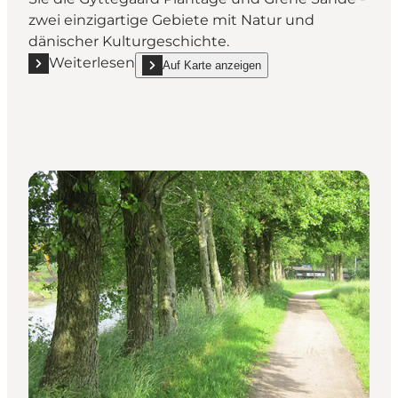
zwei einzigartige Gebiete mit Natur und
dänischer Kulturgeschichte.
Weiterlesen
Auf Karte anzeigen
Mehr erfahren "Wandertouren in Grene Sande"
show Wandertouren in Grene Sande on_map