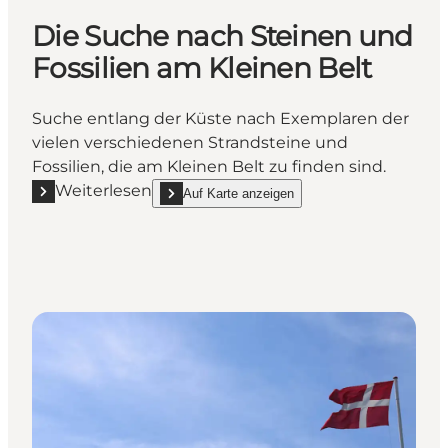
Die Suche nach Steinen und
Fossilien am Kleinen Belt
Suche entlang der Küste nach Exemplaren der
vielen verschiedenen Strandsteine und
Fossilien, die am Kleinen Belt zu finden sind.
Weiterlesen
Auf Karte anzeigen
Mehr erfahren "Die Suche nach Steinen und Fossilie
show Die Suche nach Steinen und Fossilien am K