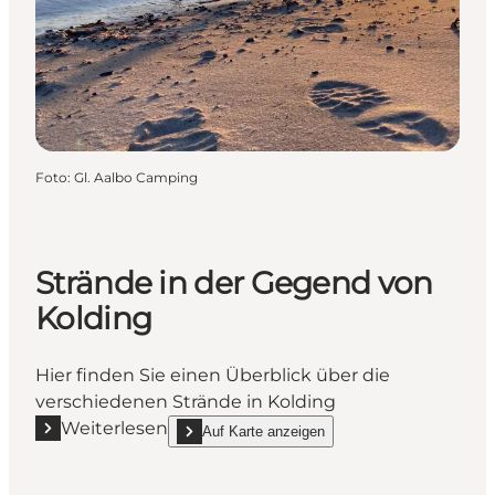
Foto
:
Gl. Aalbo Camping
Strände in der Gegend von
Kolding
Hier finden Sie einen Überblick über die
verschiedenen Strände in Kolding
Weiterlesen
Auf Karte anzeigen
Mehr erfahren "Strände in der Gegend von Kolding"
show Strände in der Gegend von Kolding on_map