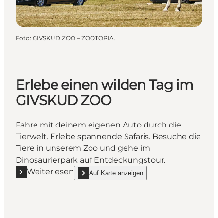
Foto
:
GIVSKUD ZOO – ZOOTOPIA.
Erlebe einen wilden Tag im
GIVSKUD ZOO
Fahre mit deinem eigenen Auto durch die
Tierwelt. Erlebe spannende Safaris. Besuche die
Tiere in unserem Zoo und gehe im
Dinosaurierpark auf Entdeckungstour.
Weiterlesen
Auf Karte anzeigen
Mehr erfahren "Erlebe einen wilden Tag im GIVSKU
show Erlebe einen wilden Tag im GIVSKUD ZOO