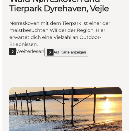
Tierpark Dyrehaven, Vejle
Nørreskoven mit dem Tierpark ist einer der
meistbesuchten Wälder der Region. Hier
erwartet dich eine Vielzahl an Outdoor-
Erlebnissen.
Weiterlesen
Auf Karte anzeigen
Mehr erfahren "Wald Nørreskoven und Tierpark Dyre
show Wald Nørreskoven und Tierpark Dyrehaven,