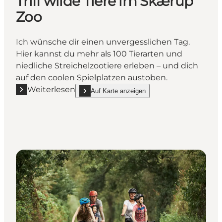
Triff wilde Tiere im Skærup
Zoo
Ich wünsche dir einen unvergesslichen Tag.
Hier kannst du mehr als 100 Tierarten und
niedliche Streichelzootiere erleben – und dich
auf den coolen Spielplatzen austoben.
Weiterlesen
Auf Karte anzeigen
Mehr erfahren "Triff wilde Tiere im Skærup Zoo"
show Triff wilde Tiere im Skærup Zoo on_map