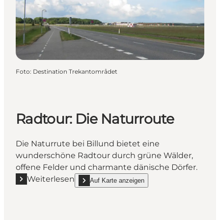
Foto
:
Destination Trekantområdet
Radtour: Die Naturroute
Die Naturrute bei Billund bietet eine
wunderschöne Radtour durch grüne Wälder,
offene Felder und charmante dänische Dörfer.
Weiterlesen
Auf Karte anzeigen
Mehr erfahren "Radtour: Die Naturroute"
show Radtour: Die Naturroute on_map