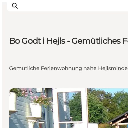
Bo Godt i Hejls - Gemütliches 
LEGOLAND® Billund Resort
Städte
Erlebnisse
Gemütliche Ferienwohnung nahe Hejlsminde St
Unterkünfte
Reiseplanung
Tickets
Bed & Breakfast