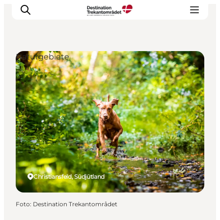
Naturgebiete
LEGOLAND® Billund Resort
Städte
Erlebnisse
Unterkünfte
Reiseplanung
Tickets
Christiansfeld, Südjütland
Foto
:
Destination Trekantområdet